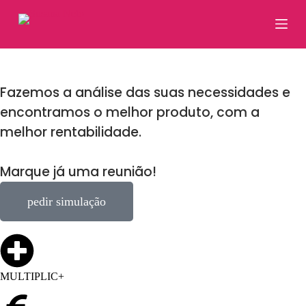
P
u
l
a
r
p
a
Fazemos a análise das suas necessidades e
r
encontramos o melhor produto, com a
a
o
melhor rentabilidade.
c
o
n
Marque já uma reunião!
t
e
ú
pedir simulação
d
o
MULTIPLIC+