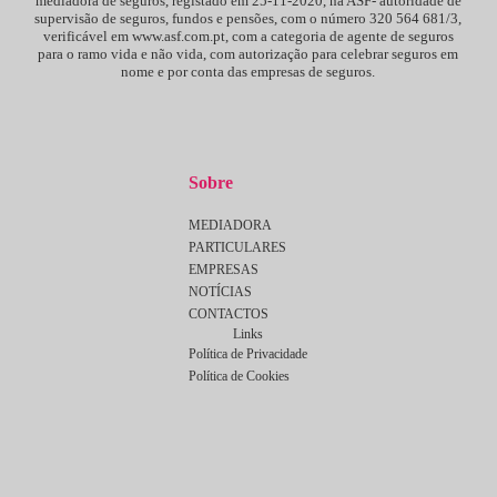
mediadora de seguros, registado em 25-11-2020, na ASF- autoridade de
supervisão de seguros, fundos e pensões, com o número 320 564 681/3,
verificável em www.asf.com.pt, com a categoria de agente de seguros
para o ramo vida e não vida, com autorização para celebrar seguros em
nome e por conta das empresas de seguros.
Sobre
MEDIADORA
PARTICULARES
EMPRESAS
NOTÍCIAS
CONTACTOS
Links
Política de Privacidade
Política de Cookies